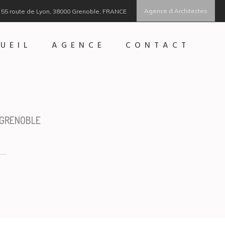
Agence d Architectes
55 route de Lyon, 38000 Grenoble, FRANCE
UEIL
AGENCE
CONTACT
 GRENOBLE