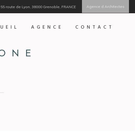
Agence d Architectes
55 route de Lyon, 38000 Grenoble, FRANCE
UEIL
AGENCE
CONTACT
GONE