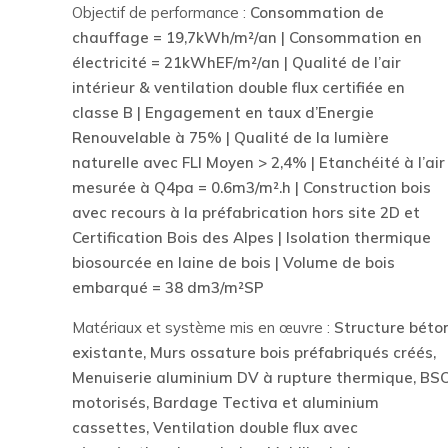
Objectif de performance :
Consommation de
chauffage = 19,7kWh/m²/an | Consommation en
électricité = 21kWhEF/m²/an | Qualité de l’air
intérieur & ventilation double flux certifiée en
classe B | Engagement en taux d’Energie
Renouvelable à 75% | Qualité de la lumière
naturelle avec FLI Moyen > 2,4% | Etanchéité à l’air
mesurée à Q4pa = 0.6m3/m².h | Construction bois
avec recours à la préfabrication hors site 2D et
Certification Bois des Alpes | Isolation thermique
biosourcée en laine de bois | Volume de bois
embarqué = 38 dm3/m²SP
Matériaux et système mis en œuvre :
Structure béto
existante, Murs ossature bois préfabriqués créés,
Menuiserie aluminium DV à rupture thermique, BS
motorisés, Bardage Tectiva et aluminium
cassettes, Ventilation double flux avec