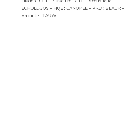
Fluides : CET – Structure : CTE – Acoustique :
ECHOLOGOS – HQE : CANOPEE – VRD : BEAUR –
Amiante : TAUW