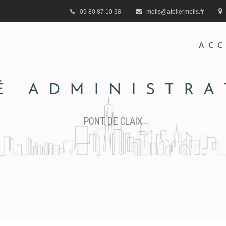
09 80 87 10 38
metis@ateliermetis.fr
ACC
É ADMINISTRA
PONT DE CLAIX