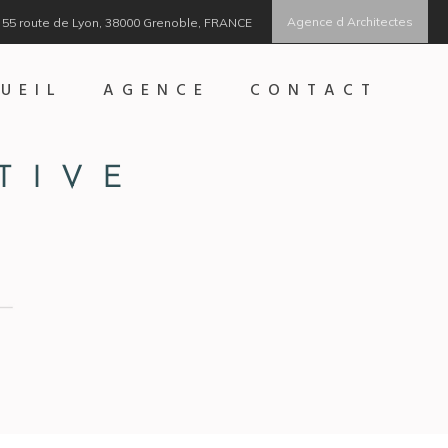
Agence d Architectes
55 route de Lyon, 38000 Grenoble, FRANCE
UEIL
AGENCE
CONTACT
TIVE