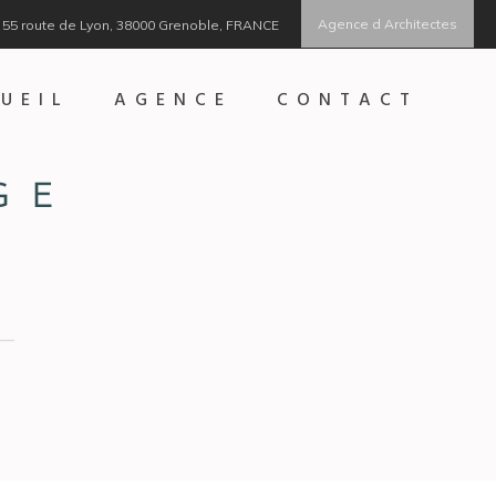
Agence d Architectes
55 route de Lyon, 38000 Grenoble, FRANCE
UEIL
AGENCE
CONTACT
GE