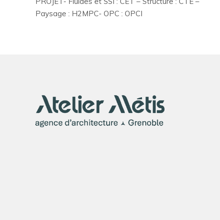
PROJET- Fluides et SSI : CET – Structure : CTE –
Paysage : H2MPC- OPC : OPCI