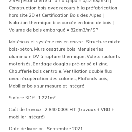
> 3% | Etanchéité à l’air à Q4pa = 0,47m3/m².h |
Construction bois avec recours à la préfabrication
hors site 2D et Certification Bois des Alpes |
Isolation thermique biosourcée en laine de bois |
Volume de bois embarqué = 82dm3/m²SP
Matériaux et système mis en œuvre :
Structure mixte
bois-béton, Murs ossature bois, Menuiseries
aluminium DV à rupture thermique, Volets roulants
motorisés, Bardage douglas pré-grisé et zinc,
Chaufferie bois centrale, Ventilation double flux
avec récupération des calories, Plafonds bois,
Mobilier bois sur mesure et intégré
Surface SDP :
1 221m²
Coût de travaux :
2 840 000€ HT (travaux + VRD +
mobilier intégré)
Date de livraison :
Septembre 2021